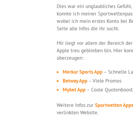
Dies war ein unglaubliches Gefühl,
konnte ich meiner Sportwettenpas
wobei ich mein erstes Konto bei Bet
Seite alle Infos die ihr sucht.
Mir liegt vor allem der Bereich de
Apple treu geblieben bin. Hier ko
überzeugen:
Merkur Sports App
– Schnelle L
Betway App
– Viele Promos
Mybet App
– Coole Quotenboost
Weitere Infos zur
Sportwetten Apps
verlinkten Website.