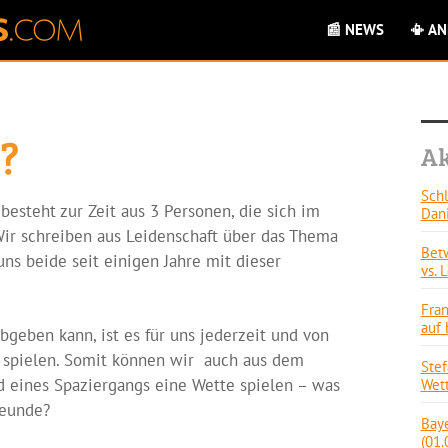
📰 NEWS
📳 A
?
Ak
Schl
steht zur Zeit aus 3 Personen, die sich im
Dan
 Wir schreiben aus Leidenschaft über das Thema
Bet
ns beide seit einigen Jahre mit dieser
vs. 
Fran
auf 
bgeben kann, ist es für uns jederzeit und von
u spielen. Somit können wir auch aus dem
Stef
 eines Spaziergangs eine Wette spielen – was
Wett
reunde?
Baye
(01.