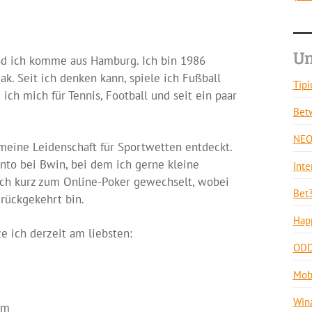
Un
nd ich komme aus Hamburg. Ich bin 1986
ak. Seit ich denken kann, spiele ich Fußball
Tipi
 ich mich für Tennis, Football und seit ein paar
Bet
NEO
meine Leidenschaft für Sportwetten entdeckt.
to bei Bwin, bei dem ich gerne kleine
Int
ich kurz zum Online-Poker gewechselt, wobei
Bet
rückgekehrt bin.
Hap
 ich derzeit am liebsten:
ODD
Mob
Win
mm