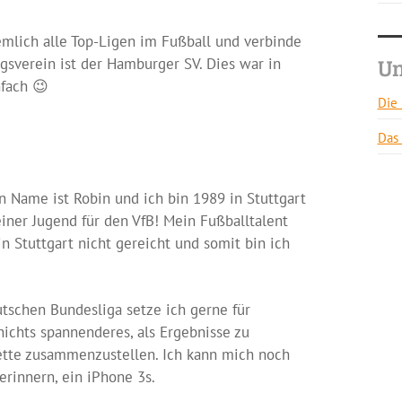
mlich alle Top-Ligen im Fußball und verbinde
Un
gsverein ist der Hamburger SV. Dies war in
nfach 😉
Die 
Das
 Name ist Robin und ich bin 1989 in Stuttgart
iner Jugend für den VfB! Mein Fußballtalent
n Stuttgart nicht gereicht und somit bin ich
schen Bundesliga setze ich gerne für
nichts spannenderes, als Ergebnisse zu
ette zusammenzustellen. Ich kann mich noch
rinnern, ein iPhone 3s.