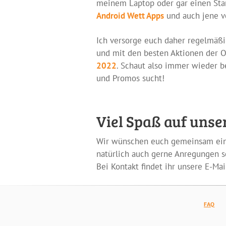
meinem Laptop oder gar einen Stan
Android Wett Apps
und auch jene v
Ich versorge euch daher regelmäßig
und mit den besten Aktionen der 
2022
. Schaut also immer wieder be
und Promos sucht!
Viel Spaß auf unse
Wir wünschen euch gemeinsam eine 
natürlich auch gerne Anregungen sc
Bei Kontakt findet ihr unsere E-Mai
FAQ