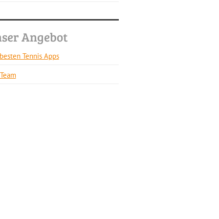
ser Angebot
besten Tennis Apps
 Team