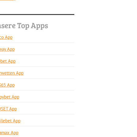
sere Top Apps
co App
way App
bet App
erwetten App
365 App
pybet App
SET App
ilebet App
amax App