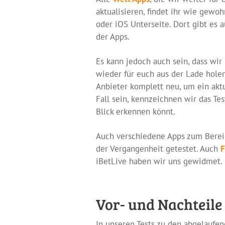
aktualisieren, findet ihr wie gewoh
oder iOS Unterseite. Dort gibt es 
der Apps.
Es kann jedoch auch sein, dass wir
wieder für euch aus der Lade holen
Anbieter komplett neu, um ein aktu
Fall sein, kennzeichnen wir das Tes
Blick erkennen könnt.
Auch verschiedene Apps zum Bere
der Vergangenheit getestet. Auch
F
iBetLive haben wir uns gewidmet.
Vor- und Nachteile
In unseren Tests zu den abgelauf