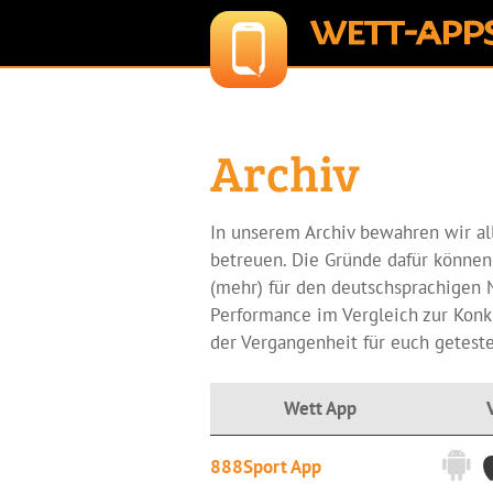
Archiv
In unserem Archiv bewahren wir all
betreuen. Die Gründe dafür können 
(mehr) für den deutschsprachigen M
Performance im Vergleich zur Konk
der Vergangenheit für euch geteste
Wett App
888Sport App