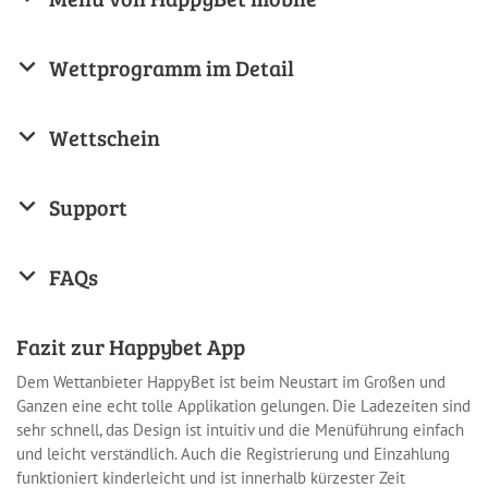
Wettprogramm im Detail
Wettschein
Support
FAQs
Fazit zur Happybet App
Dem Wettanbieter HappyBet ist beim Neustart im Großen und
Ganzen eine echt tolle Applikation gelungen. Die Ladezeiten sind
sehr schnell, das Design ist intuitiv und die Menüführung einfach
und leicht verständlich. Auch die Registrierung und Einzahlung
funktioniert kinderleicht und ist innerhalb kürzester Zeit