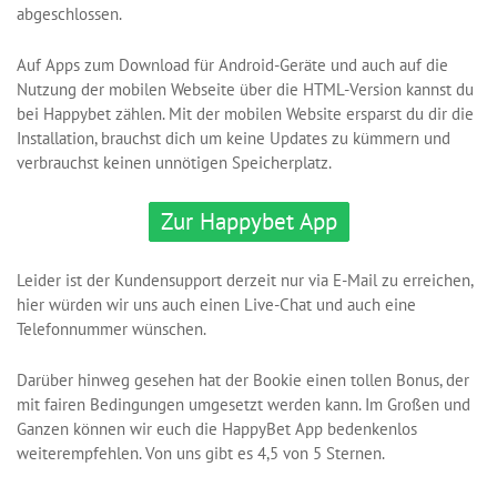
abgeschlossen.
Auf Apps zum Download für Android-Geräte und auch auf die
Nutzung der mobilen Webseite über die HTML-Version kannst du
bei Happybet zählen. Mit der mobilen Website ersparst du dir die
Installation, brauchst dich um keine Updates zu kümmern und
verbrauchst keinen unnötigen Speicherplatz.
Zur Happybet App
Leider ist der Kundensupport derzeit nur via E-Mail zu erreichen,
hier würden wir uns auch einen Live-Chat und auch eine
Telefonnummer wünschen.
Darüber hinweg gesehen hat der Bookie einen tollen Bonus, der
mit fairen Bedingungen umgesetzt werden kann. Im Großen und
Ganzen können wir euch die HappyBet App bedenkenlos
weiterempfehlen. Von uns gibt es 4,5 von 5 Sternen.