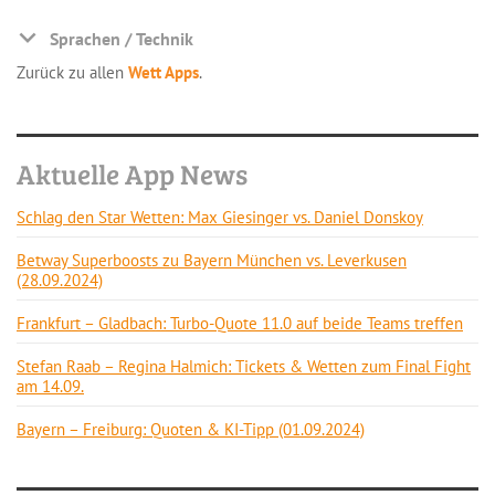
Sprachen / Technik
Zurück zu allen
Wett Apps
.
Aktuelle App News
Schlag den Star Wetten: Max Giesinger vs. Daniel Donskoy
Betway Superboosts zu Bayern München vs. Leverkusen
(28.09.2024)
Frankfurt – Gladbach: Turbo-Quote 11.0 auf beide Teams treffen
Stefan Raab – Regina Halmich: Tickets & Wetten zum Final Fight
am 14.09.
Bayern – Freiburg: Quoten & KI-Tipp (01.09.2024)