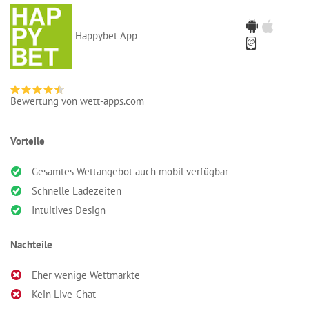
Happybet App
Bewertung von wett-apps.com
Vorteile
Gesamtes Wettangebot auch mobil verfügbar
Schnelle Ladezeiten
Intuitives Design
Nachteile
Eher wenige Wettmärkte
Kein Live-Chat