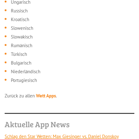
Ungarisch
Russisch
Kroatisch
Slowenisch
Slowakisch
Rumänisch
Türkisch
Bulgarisch
Niederländisch
Portugiesisch
Zurück zu allen
Wett Apps
.
Aktuelle App News
Schlag den Star Wetten: Max Giesinger vs. Daniel Donskoy