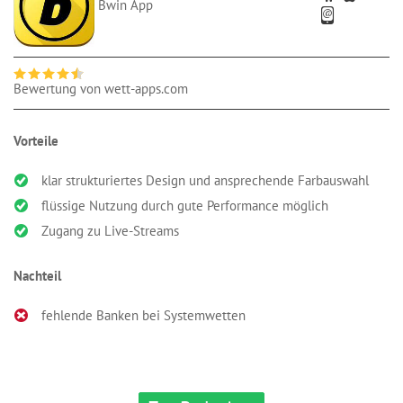
Bwin App
Bewertung von wett-apps.com
Vorteile
klar strukturiertes Design und ansprechende Farbauswahl
flüssige Nutzung durch gute Performance möglich
Zugang zu Live-Streams
Nachteil
fehlende Banken bei Systemwetten