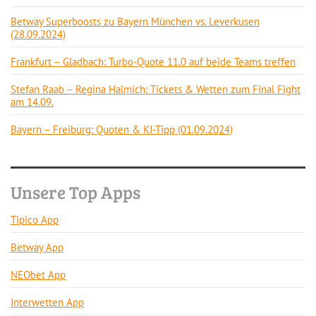
Betway Superboosts zu Bayern München vs. Leverkusen
(28.09.2024)
Frankfurt – Gladbach: Turbo-Quote 11.0 auf beide Teams treffen
Stefan Raab – Regina Halmich: Tickets & Wetten zum Final Fight
am 14.09.
Bayern – Freiburg: Quoten & KI-Tipp (01.09.2024)
Unsere Top Apps
Tipico App
Betway App
NEObet App
Interwetten App