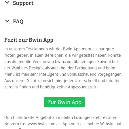
Support
FAQ
Fazit zur Bwin App
In unserem Test können wir der Bwin App mehr als nur gute
Noten geben. In allen Bereichen, die wir getestet haben, konnte
uns die mobile Version von bwin.com überzeugen. Sowohl bei
der Wahl des Designs, als auch bei der Farbgebung und beim
Menü ist man sehr intelligent und vorausschauend vorgegangen.
Aus unserer Sicht kann sich hier jeder User schnell und intuitiv
zurecht finden und benötigt keine Anpassungszeit.
Zur Bwin App
Durch das breite Angebot an mobilen Lösungen steht es allen
Nutzern frei www.bwin.com als App oder als mobile Website auf