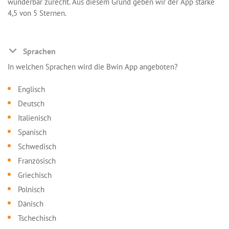
wunderbar zurecht. Aus diesem Grund geben wir der App starke
4,5 von 5 Sternen.
Sprachen
In welchen Sprachen wird die Bwin App angeboten?
Englisch
Deutsch
Italienisch
Spanisch
Schwedisch
Französisch
Griechisch
Polnisch
Dänisch
Tschechisch