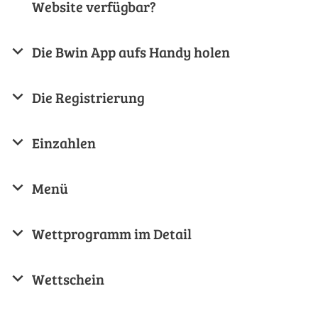
Website verfügbar?
Die Bwin App aufs Handy holen
Die Registrierung
Einzahlen
Menü
Wettprogramm im Detail
Wettschein