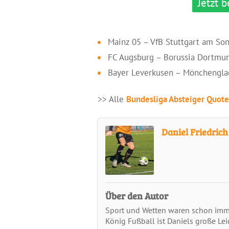
Jetzt b
Mainz 05 – VfB Stuttgart am Son
FC Augsburg – Borussia Dortmun
Bayer Leverkusen – Mönchenglad
>> Alle
Bundesliga Absteiger Quot
Daniel Friedrich
Über den Autor
Sport und Wetten waren schon immer
König Fußball ist Daniels große Lei