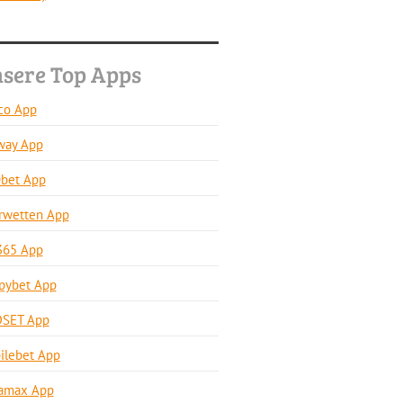
sere Top Apps
co App
way App
bet App
erwetten App
365 App
pybet App
SET App
ilebet App
amax App