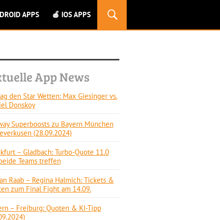
NDROID APPS
🍎 IOS APPS
tuelle App News
ag den Star Wetten: Max Giesinger vs.
iel Donskoy
way Superboosts zu Bayern München
Leverkusen (28.09.2024)
kfurt – Gladbach: Turbo-Quote 11.0
beide Teams treffen
an Raab – Regina Halmich: Tickets &
en zum Final Fight am 14.09.
rn – Freiburg: Quoten & KI-Tipp
09.2024)