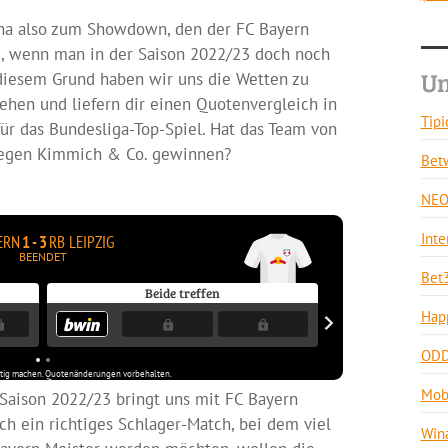
ena also zum Showdown, den der FC Bayern
e, wenn man in der Saison 2022/23 doch noch
Un
 diesem Grund haben wir uns die Wetten zu
ehen und liefern dir einen Quotenvergleich in
Tipi
ür das Bundesliga-Top-Spiel. Hat das Team von
gegen Kimmich & Co. gewinnen?
Bet
NEO
Int
Bet
Hap
ODD
Mob
-Saison 2022/23 bringt uns mit FC Bayern
h ein richtiges Schlager-Match, bei dem viel
Win