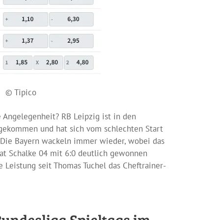
© Tipico
re Angelegenheit? RB Leipzig ist in den
gekommen und hat sich vom schlechten Start
t. Die Bayern wackeln immer wieder, wobei das
at Schalke 04 mit 6:0 deutlich gewonnen
 Leistung seit Thomas Tuchel das Cheftrainer-
 Bundesliga Spieltags im