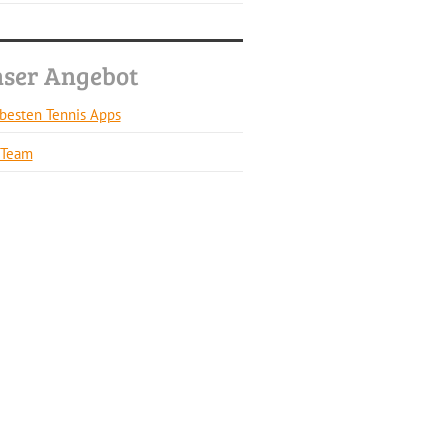
ser Angebot
besten Tennis Apps
 Team