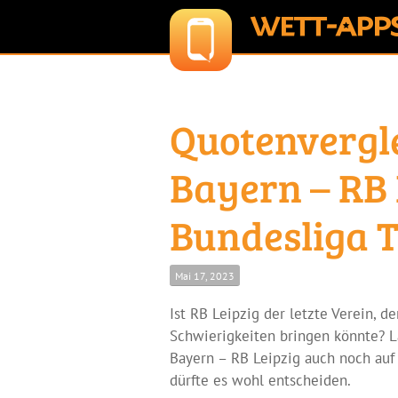
Quotenvergle
Bayern – RB 
Bundesliga T
Mai 17, 2023
Ist RB Leipzig der letzte Verein, 
Schwierigkeiten bringen könnte? L
Bayern – RB Leipzig auch noch auf 
dürfte es wohl entscheiden.