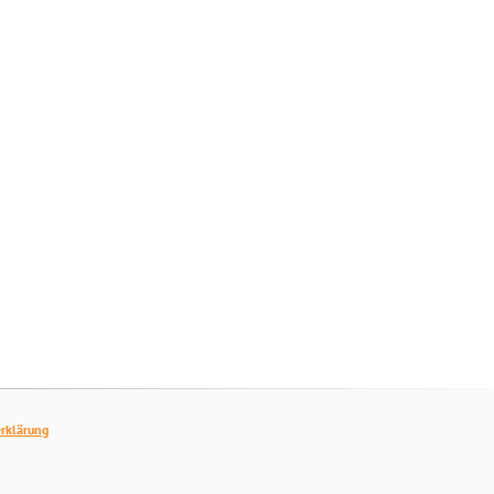
rklärung