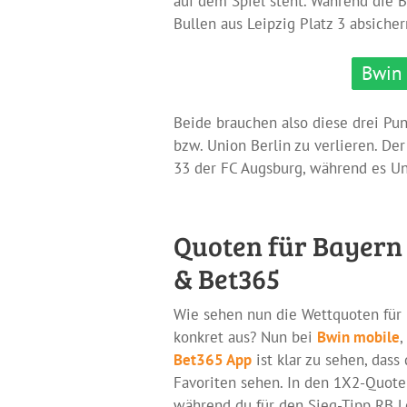
auf dem Spiel steht. Während die 
Bullen aus Leipzig Platz 3 absicher
Bwin 
Beide brauchen also diese drei P
bzw. Union Berlin zu verlieren. De
33 der FC Augsburg, während es U
Quoten für Bayern –
& Bet365
Wie sehen nun die Wettquoten für
konkret aus? Nun bei
Bwin mobile
,
Bet365 App
ist klar zu sehen, das
Favoriten sehen. In den 1X2-Quoten
während du für den Sieg-Tipp RB L