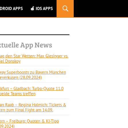
NDROID APPS
🍎 IOS APPS
tuelle App News
ag den Star Wetten: Max Giesinger vs.
iel Donskoy
way Superboosts zu Bayern München
Leverkusen (28.09.2024)
kfurt – Gladbach: Turbo-Quote 11.0
beide Teams treffen
an Raab – Regina Halmich: Tickets &
en zum Final Fight am 14.09.
rn – Freiburg: Quoten & KI-Tipp
09.2024)