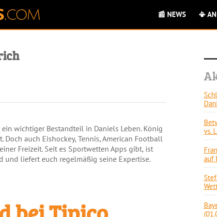
📰 NEWS
📳 A
rich
Ak
Schl
Dan
Bet
in wichtiger Bestandteil in Daniels Leben. König
vs. 
t. Doch auch Eishockey, Tennis, American Football
ner Freizeit. Seit es Sportwetten Apps gibt, ist
Fran
 und liefert euch regelmäßig seine Expertise.
auf 
Stef
Wett
 bei Tipico
Baye
(01.