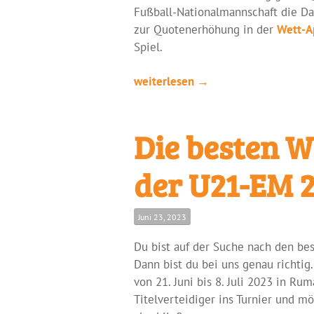
Fußball-Nationalmannschaft die Da
zur Quotenerhöhung in der
Wett-A
Spiel.
weiterlesen
→
Die besten W
der U21-EM 2
Juni 23, 2023
Du bist auf der Suche nach den b
Dann bist du bei uns genau richtig.
von 21. Juni bis 8. Juli 2023 in Ru
Titelverteidiger ins Turnier und m