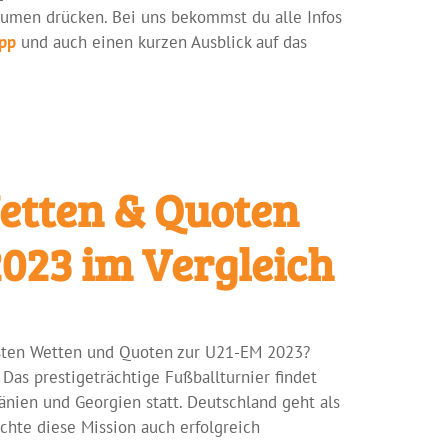
umen drücken. Bei uns bekommst du alle Infos
pp
und auch einen kurzen Ausblick auf das
etten & Quoten
023 im Vergleich
esten Wetten und Quoten zur U21-EM 2023?
 Das prestigeträchtige Fußballturnier findet
mänien und Georgien statt. Deutschland geht als
öchte diese Mission auch erfolgreich