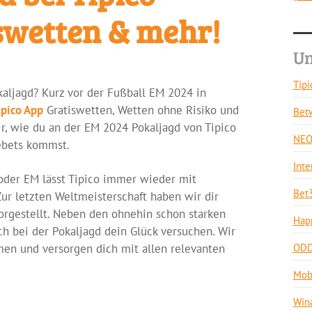
swetten & mehr!
Un
Tipi
okaljagd? Kurz vor der Fußball EM 2024 in
ipico App
Gratiswetten, Wetten ohne Risiko und
Bet
ir, wie du an der EM 2024 Pokaljagd von Tipico
NEO
ebets kommst.
Int
oder EM lässt Tipico immer wieder mit
Bet
ur letzten Weltmeisterschaft haben wir dir
rgestellt. Neben den ohnehin schon starken
Hap
h bei der Pokaljagd dein Glück versuchen. Wir
men und versorgen dich mit allen relevanten
ODD
Mob
Win