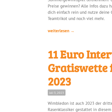
Preise gewinnen? Alle Infos dazu h
dich einfach rein und nutze deine 
Teamtrikot und noch viel mehr.
weiterlesen
→
11 Euro Inte
Gratiswette
2023
Juli 3, 2023
Wimbledon ist auch 2023 der dritt
Rasenklassiker gestattet in diesem