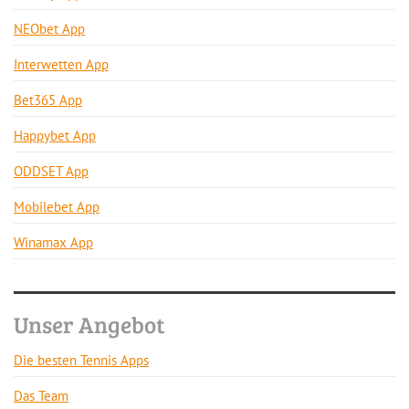
NEObet App
Interwetten App
Bet365 App
Happybet App
ODDSET App
Mobilebet App
Winamax App
Unser Angebot
Die besten Tennis Apps
Das Team