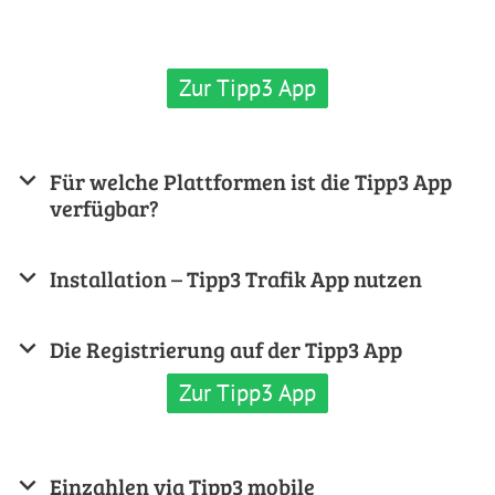
Zur Tipp3 App
Für welche Plattformen ist die Tipp3 App
verfügbar?
Installation – Tipp3 Trafik App nutzen
Die Registrierung auf der Tipp3 App
Zur Tipp3 App
Einzahlen via Tipp3 mobile