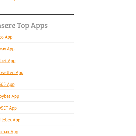
sere Top Apps
co App
way App
bet App
erwetten App
365 App
pybet App
SET App
ilebet App
amax App