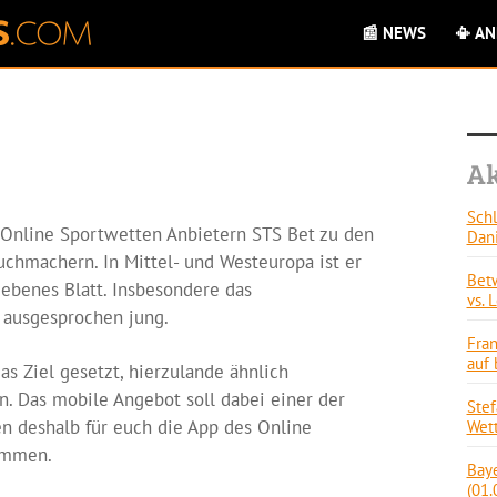
📰 NEWS
📳 A
Ak
Schl
 Online Sportwetten Anbietern STS Bet zu den
Dan
chmachern. In Mittel- und Westeuropa ist er
Bet
ebenes Blatt. Insbesondere das
vs. 
 ausgesprochen jung.
Fran
auf 
as Ziel gesetzt, hierzulande ähnlich
. Das mobile Angebot soll dabei einer der
Stef
en deshalb für euch die App des Online
Wett
ommen.
Baye
(01.