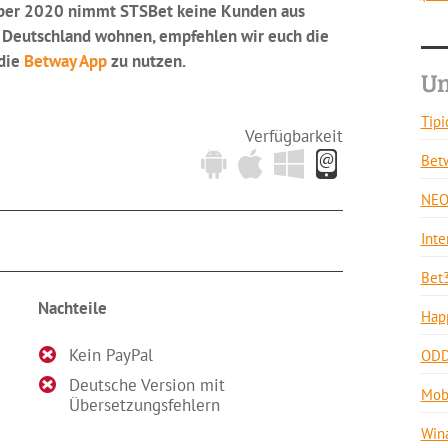
tober 2020 nimmt STSBet keine Kunden aus
in Deutschland wohnen, empfehlen wir euch die
 die
Betway App
zu nutzen.
Un
Tipi
Verfügbarkeit
Bet
NEO
Int
Bet
Nachteile
Hap
Kein PayPal
ODD
Deutsche Version mit
Mob
Übersetzungsfehlern
Win