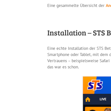
Eine gesammelte Übersicht der
An
Installation – STS 
Eine echte Installation der STS Bet
Smartphone oder Tablet, mit dem d
Vertrauens – beispielsweise Safari
das war es schon.