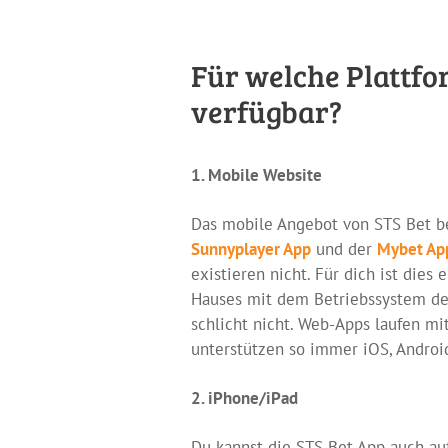
Für welche Plattfo
verfügbar?
1. Mobile Website
Das mobile Angebot von STS Bet be
Sunnyplayer App
und der
Mybet Ap
existieren nicht. Für dich ist dies
Hauses mit dem Betriebssystem dei
schlicht nicht. Web-Apps laufen m
unterstützen so immer iOS, Andro
2. iPhone/iPad
Du kannst die STS Bet App auch au