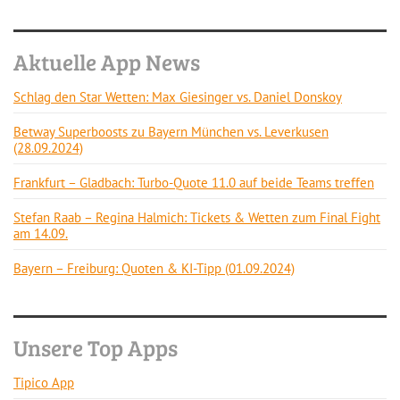
Aktuelle App News
Schlag den Star Wetten: Max Giesinger vs. Daniel Donskoy
Betway Superboosts zu Bayern München vs. Leverkusen
(28.09.2024)
Frankfurt – Gladbach: Turbo-Quote 11.0 auf beide Teams treffen
Stefan Raab – Regina Halmich: Tickets & Wetten zum Final Fight
am 14.09.
Bayern – Freiburg: Quoten & KI-Tipp (01.09.2024)
Unsere Top Apps
Tipico App