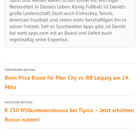
Sport und Wetten waren schon immer ein wichtiger
Bestandteil in Daniels Leben. König Fußball ist Daniels
große Leidenschaft. Doch auch Eishockey, Tennis,
American Football und vieles mehr beschäftigen ihn in
seiner Freizeit. Seit es Sportwetten Apps gibt, ist Daniel
bei wett-apps.com mit an Board und liefert euch
regelmäßig seine Expertise.
VORHERIGER BEITRAG
Bwin Price Boost für Man City vs. RB Leipzig am 14.
März
NÄCHSTER BEITRAG
€ 250 Willkommensbonus bei Tipico – Jetzt erhöhten
Bonus nutzen!