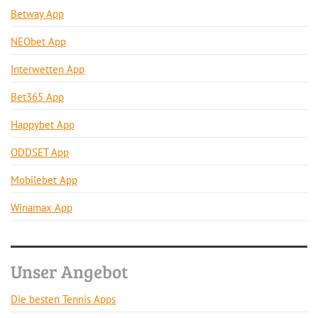
Betway App
NEObet App
Interwetten App
Bet365 App
Happybet App
ODDSET App
Mobilebet App
Winamax App
Unser Angebot
Die besten Tennis Apps