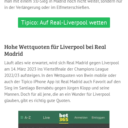
man mit einem 3:0-Sieg in Madrid noch nicht weiter, sondern nur
in der Verlängerung oder im Elfmeterschießen.
Tipico: Auf Real-Liverpool wetten
Hohe Wettquoten für Liverpool bei Real
Madrid
Läuft alles wie erwartet, wird sich Real Madrid gegen Liverpool
am 14. März 2023 ins Viertelfinale der Champions League
2022/23 aufsteigen. In den Wettquoten von Bwin mobile oder
auch der Tipico iPhone App ist Real Madrid auch Favorit auf den
Sieg im Santiago Bernabéu gegen Jürgen Klopp und seine
Mannen. Doch für all jene, die an ein Wunder für Liverpool
glauben, gibt es richtig gute Quoten.