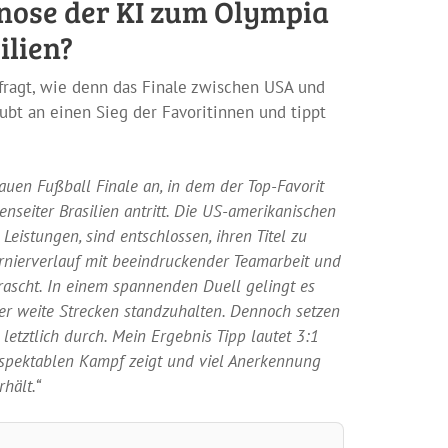
gnose der KI zum Olympia
ilien?
fragt, wie denn das Finale zwischen USA und
aubt an einen Sieg der Favoritinnen und tippt
auen Fußball Finale an, in dem der Top-Favorit
eiter Brasilien antritt. Die US-amerikanischen
eistungen, sind entschlossen, ihren Titel zu
urnierverlauf mit beeindruckender Teamarbeit und
ascht. In einem spannenden Duell gelingt es
er weite Strecken standzuhalten. Dennoch setzen
letztlich durch. Mein Ergebnis Tipp lautet 3:1
respektablen Kampf zeigt und viel Anerkennung
hält.“