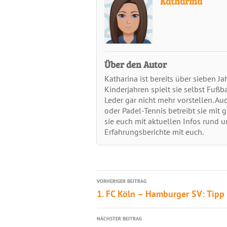
Katharina
Über den Autor
Katharina ist bereits über sieben Ja
Kinderjahren spielt sie selbst Fuß
Leder gar nicht mehr vorstellen. Au
oder Padel-Tennis betreibt sie mit 
sie euch mit aktuellen Infos rund u
Erfahrungsberichte mit euch.
VORHERIGER BEITRAG
1. FC Köln – Hamburger SV: Tipp
NÄCHSTER BEITRAG