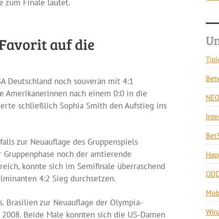
e zum Finale lautet.
Un
Favorit auf die
Tipi
Bet
A Deutschland noch souverän mit 4:1
ie Amerikanerinnen nach einem 0:0 in die
NEO
ierte schließlich Sophia Smith den Aufstieg ins
Int
Bet
falls zur Neuauflage des Gruppenspiels
er Gruppenphase noch der amtierende
Hap
reich, konnte sich im Semifinale überraschend
ODD
ulminanten 4:2 Sieg durchsetzen.
Mob
. Brasilien zur Neuauflage der Olympia-
Win
d 2008. Beide Male konnten sich die US-Damen