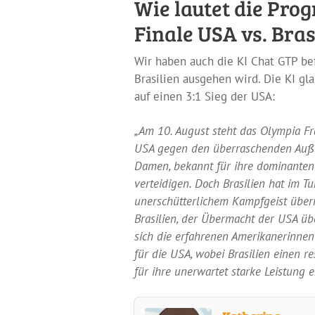
Wie lautet die Pro
Finale USA vs. Bras
Wir haben auch die KI Chat GTP be
Brasilien ausgehen wird. Die KI gl
auf einen 3:1 Sieg der USA:
„Am 10. August steht das Olympia Fr
USA gegen den überraschenden Außens
Damen, bekannt für ihre dominanten L
verteidigen. Doch Brasilien hat im T
unerschütterlichem Kampfgeist überr
Brasilien, der Übermacht der USA üb
sich die erfahrenen Amerikanerinnen 
für die USA, wobei Brasilien einen 
für ihre unerwartet starke Leistung er