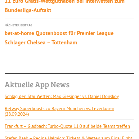
11 Euro Gratis-Wettguthaben bei Interwetten zum
Bundesliga-Auftakt
NÄCHSTER BEITRAG
bet-at-home Quotenboost für Premier League
Schlager Chelsea – Tottenham
Aktuelle App News
Schlag den Star Wetten: Max Giesinger vs. Daniel Donskoy
Betway Superboosts zu Bayern München vs. Leverkusen
(28.09.2024)
Frankfurt – Gladbach: Turbo-Quote 11.0 auf beide Teams treffen
Stefan Raab – Regina Halmich: Tickets & Wetten zum Final Fight