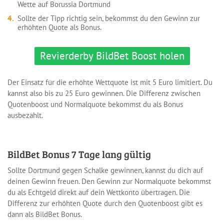
Wette auf Borussia Dortmund
Sollte der Tipp richtig sein, bekommst du den Gewinn zur
erhöhten Quote als Bonus.
Revierderby BildBet Boost holen
Der Einsatz für die erhöhte Wettquote ist mit 5 Euro limitiert. Du
kannst also bis zu 25 Euro gewinnen. Die Differenz zwischen
Quotenboost und Normalquote bekommst du als Bonus
ausbezahlt.
BildBet Bonus 7 Tage lang gültig
Sollte Dortmund gegen Schalke gewinnen, kannst du dich auf
deinen Gewinn freuen. Den Gewinn zur Normalquote bekommst
du als Echtgeld direkt auf dein Wettkonto übertragen. Die
Differenz zur erhöhten Quote durch den Quotenboost gibt es
dann als BildBet Bonus.