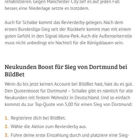
rehabilitieren. Gegen Manchester City lief es auf jeden Fall
besser, eine Niederlage setzte es trotzdem.
Auch für Schalke kommt das Revierderby gelegen. Nach dem
ersten Bundesliga-Sieg seit der Rückkehr kommt man mit einem
guten Gefühl in den Signal-Iduna-Park. Auch die Außenseiterrolle
muss nicht unbedingt ein Nachteil für die Königsblauen sein.
Neukunden Boost für Sieg von Dortmund bei
BildBet
Wenn du bis jetzt keinen Account bei BildBet hast, hast du es gut.
Den Quotenboost für Dortmund – Schalke gibt es nämlich für alle
Neukunden mit festem Wohnsitz in Deutschland. Und so einfach
kommst du zur Top-Quote von 5,00 für einen Sieg von Dortmund:
Registriere dich bei BildBet.
Wähle die Aktion zum Revierderby aus.
Führe deine erste Einzahlung durch und platziere eine Sieg-