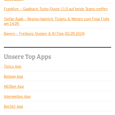
Frankfurt – Gladbach: Turbo-Quote 11.0 auf beide Teams treffen
Stefan Raab – Regina Halmich: Tickets & Wetten zum Final Fight
am 14.09.
Bayern – Freiburg: Quoten & KI-Tipp (01.09.2024)
Unsere Top Apps
Tipico App
Betway App
NEObet App
Interwetten App
Bet365 App