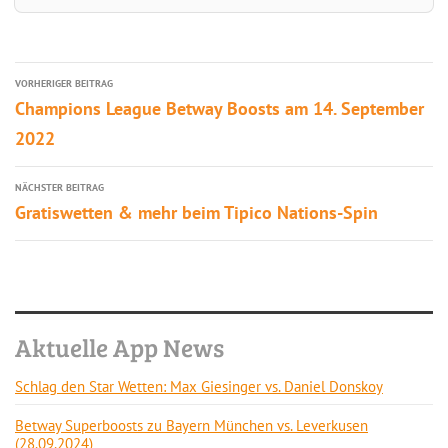
VORHERIGER BEITRAG
Champions League Betway Boosts am 14. September
2022
NÄCHSTER BEITRAG
Gratiswetten & mehr beim Tipico Nations-Spin
Aktuelle App News
Schlag den Star Wetten: Max Giesinger vs. Daniel Donskoy
Betway Superboosts zu Bayern München vs. Leverkusen
(28.09.2024)