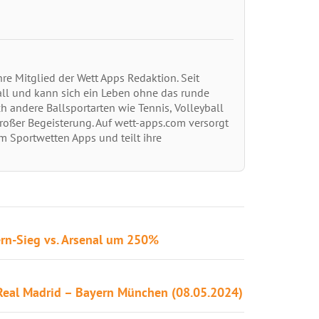
hre Mitglied der Wett Apps Redaktion. Seit
ball und kann sich ein Leben ohne das runde
ch andere Ballsportarten wie Tennis, Volleyball
großer Begeisterung. Auf wett-apps.com versorgt
m Sportwetten Apps und teilt ihre
ern-Sieg vs. Arsenal um 250%
Real Madrid – Bayern München (08.05.2024)