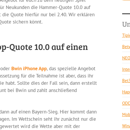
Angebot für euch zu dem heutigen Spiel
für Neukunden die Hammer-Quote 10.0 auf
 die Quote hierfür nur bei 2.40. Wir erklären
Quote sichern könnt.
Un
Tipi
op-Quote 10.0 auf einen
Bet
NEO
oder
Bwin iPhone App
, das spezielle Angebot
Int
ussetzung für die Teilnahme ist aber, dass ihr
Bet
habt. Sollte dies der Fall sein, dann erstellt
nt bei Bwin und zahlt anschließend
Hap
ODD
r dann auf einen Bayern-Sieg. Hier kommt dann
Mob
gen. Im Wettschein seht ihr zunächst nur die
sgewertet wird die Wette aber mit der
Win