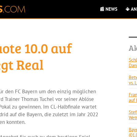
📰 NEWS
📳 A
ote 10.0 auf
Ak
gt Real
Schl
Dan
Bet
vs. 
für den FC Bayern um den einzig möglichen
Fran
ird Trainer Thomas Tuchel vor seiner Ablöse
auf 
Pokal zu gewinnen. Im CL-Halbfinale wartet
Stef
rid auf die Bayern, die zuletzt im Jahr 2022
Wett
den konnten.
Baye
(01.