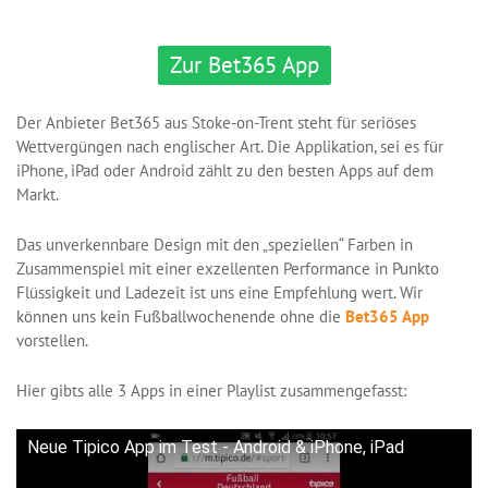
Zur Bet365 App
Der Anbieter Bet365 aus Stoke-on-Trent steht für seriöses
Wettvergüngen nach englischer Art. Die Applikation, sei es für
iPhone, iPad oder Android zählt zu den besten Apps auf dem
Markt.
Das unverkennbare Design mit den „speziellen“ Farben in
Zusammenspiel mit einer exzellenten Performance in Punkto
Flüssigkeit und Ladezeit ist uns eine Empfehlung wert. Wir
können uns kein Fußballwochenende ohne die
Bet365 App
vorstellen.
Hier gibts alle 3 Apps in einer Playlist zusammengefasst:
Neue Tipico App im Test - Android & iPhone, iPad