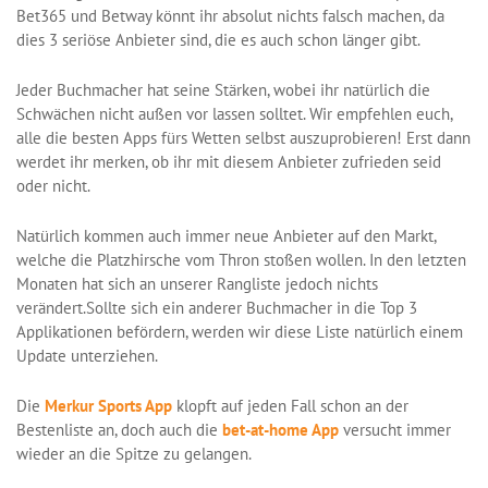
Bet365 und Betway könnt ihr absolut nichts falsch machen, da
dies 3 seriöse Anbieter sind, die es auch schon länger gibt.
Jeder Buchmacher hat seine Stärken, wobei ihr natürlich die
Schwächen nicht außen vor lassen solltet. Wir empfehlen euch,
alle die besten Apps fürs Wetten selbst auszuprobieren! Erst dann
werdet ihr merken, ob ihr mit diesem Anbieter zufrieden seid
oder nicht.
Natürlich kommen auch immer neue Anbieter auf den Markt,
welche die Platzhirsche vom Thron stoßen wollen. In den letzten
Monaten hat sich an unserer Rangliste jedoch nichts
verändert.Sollte sich ein anderer Buchmacher in die Top 3
Applikationen befördern, werden wir diese Liste natürlich einem
Update unterziehen.
Die
Merkur Sports App
klopft auf jeden Fall schon an der
Bestenliste an, doch auch die
bet-at-home App
versucht immer
wieder an die Spitze zu gelangen.