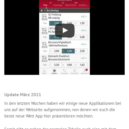
Update März 2021
In den letzten Wochen haben wir einige neue Applikationen bei
uns auf der Webseite aufgenommen, von denen wir euch die
beste neue Wett App hier präsentieren möchten.