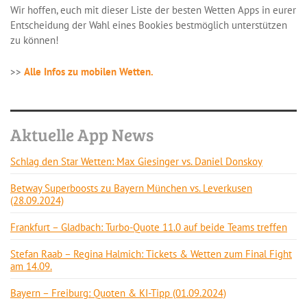
Wir hoffen, euch mit dieser Liste der besten Wetten Apps in eurer
Entscheidung der Wahl eines Bookies bestmöglich unterstützen
zu können!
>>
Alle Infos zu mobilen Wetten.
Aktuelle App News
Schlag den Star Wetten: Max Giesinger vs. Daniel Donskoy
Betway Superboosts zu Bayern München vs. Leverkusen
(28.09.2024)
Frankfurt – Gladbach: Turbo-Quote 11.0 auf beide Teams treffen
Stefan Raab – Regina Halmich: Tickets & Wetten zum Final Fight
am 14.09.
Bayern – Freiburg: Quoten & KI-Tipp (01.09.2024)