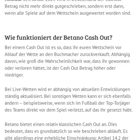
Betrag nicht mehr direkt gutgeschrieben, sondern erst dann,
wenn alle Spiele auf dem Wettschein ausgewertet worden sind.
Wie funktioniert der Betano Cash Out?
Bei einem Cash Out ist es so, dass ihr euren Wettschein vor
Ablauf der Wette an den Buchmacher zurückverkauft. Abhängig
davon, wie groß die Wahrscheinlichkeit war, dass ihr gewonnen
oder verloren hättet, ist der Cash Out Betrag höher oder
niedriger.
Bei Live-Wetten wird er abhängig von aktuellen Entwicklungen
ständig aktualisiert. Bei sonstigen Wetten kann er sich ebenfalls
ändern – beispielsweise, wenn sich im Fußball der Top-Torjäger
des Teams direkt vor dem Spiel verletzt, auf das ihr gesetzt habt.
Betano bietet einen relativ klassischen Cash Out an. Dies
bedeutet, dass es grundsätzlich so wie beschrieben abläuft. Es
gibt allerdings eine erhebliche Einschränkung: Artikel 14.2 der