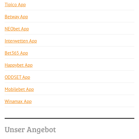
Tipico App
Betway App
NEObet App
Interwetten App
Bet365 App
Happybet App
ODDSET App
Mobilebet App
Winamax App
Unser Angebot