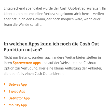
Entsprechend spendabel würde der Cash Out-Betrag ausfallen. Ihr
könnt euren potenziellen Verlust so gekonnt absichern – verliert
aber natürlich den Gewinn, der noch möglich wäre, wenn euer
Team die Wende schafft.
In welchen Apps kann ich noch die Cash Out
Funktion nutzen?
Nicht nur Betano, sondern auch andere Wettanbieter stellen in
ihren
Sportwetten Apps
und auf der Webseite eine Cashout
Option zur Verfügung. Hier eine kleine Auflistung der Anbieter,
die ebenfalls einen Cash Out anbieten:
Betway App
Tipico App
Betvictor App
MoPlay App