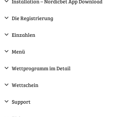
Installation – Nordicbet App Download
Die Registrierung
Einzahlen
Menü
Wettprogramm im Detail
Wettschein
Support