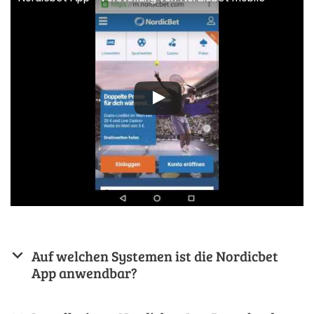
Auf welchen Systemen ist die Nordicbet
App anwendbar?