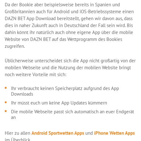
Da der Bookie aber beispielsweise bereits in Spanien und
Großbritannien auch für Android und iOS-Betriebssysteme einen
DAZN BET App Download bereitstellt, gehen wir davon aus, dass
dies in naher Zukunft auch in Deutschland der Fall sein wird. Bis
dahin könnt ihr natürlich auch ohne eigene App über die mobile
Website von DAZN BET auf das Wettprogramm des Bookies
zugreifen.
Üblicherweise unterscheidet sich die App nicht großartig von der
mobilen Webseite und die Nutzung der mobilen Website bringt
noch weitere Vorteile mit sich:
Ihr verbraucht keinen Speicherplatz aufgrund des App
Downloads
Ihr müsst euch um keine App Updates kümmern
Die mobile Webseite passt sich automatisch an euer Endgerät
an
Hier zu allen
Android Sportwetten Apps
und
iPhone Wetten Apps
im Überblick.