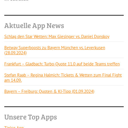
Aktuelle App News
Schlag den Star Wetten: Max Giesinger vs. Daniel Donskoy
Betway Superboosts zu Bayern München vs. Leverkusen
(28.09.2024)
Frankfurt – Gladbach: Turbo-Quote 11.0 auf beide Teams treffen
Stefan Raab – Regina Halmich: Tickets & Wetten zum Final Fight
am 14.09.
Bayern – Freiburg: Quoten & KI-Tipp (01.09.2024)
Unsere Top Apps
Tipico App