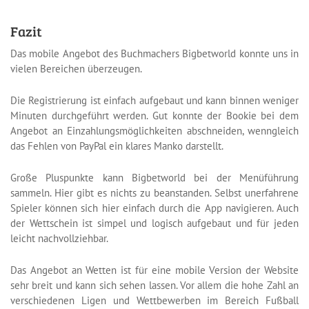
Fazit
Das mobile Angebot des Buchmachers Bigbetworld konnte uns in
vielen Bereichen überzeugen.
Die Registrierung ist einfach aufgebaut und kann binnen weniger
Minuten durchgeführt werden. Gut konnte der Bookie bei dem
Angebot an Einzahlungsmöglichkeiten abschneiden, wenngleich
das Fehlen von PayPal ein klares Manko darstellt.
Große Pluspunkte kann Bigbetworld bei der Menüführung
sammeln. Hier gibt es nichts zu beanstanden. Selbst unerfahrene
Spieler können sich hier einfach durch die App navigieren. Auch
der Wettschein ist simpel und logisch aufgebaut und für jeden
leicht nachvollziehbar.
Das Angebot an Wetten ist für eine mobile Version der Website
sehr breit und kann sich sehen lassen. Vor allem die hohe Zahl an
verschiedenen Ligen und Wettbewerben im Bereich Fußball