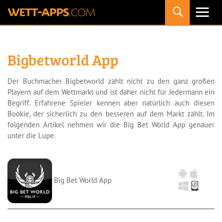
Primäres
Menü
Bigbetworld App
Der Buchmacher Bigbetworld zählt nicht zu den ganz großen
Playern auf dem Wettmarkt und ist daher nicht für Jedermann ein
Begriff. Erfahrene Spieler kennen aber natürlich auch diesen
Bookie, der sicherlich zu den besseren auf dem Markt zählt. Im
folgenden Artikel nehmen wir die Big Bet World App genauer
unter die Lupe.
Big Bet World App