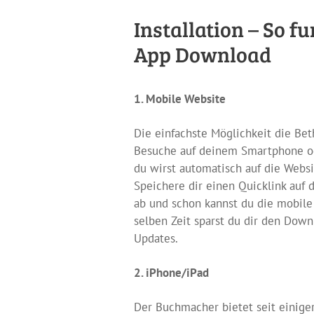
Installation – So f
App Download
1. Mobile Website
Die einfachste Möglichkeit die Bet
Besuche auf deinem Smartphone od
du wirst automatisch auf die Websi
Speichere dir einen Quicklink auf
ab und schon kannst du die mobile
selben Zeit sparst du dir den Dow
Updates.
2. iPhone/iPad
Der Buchmacher bietet seit einiger