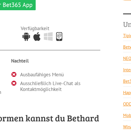
r Bet365 App
Un
Verfügbarkeit
Tipi
Bet
NEO
Nachteil
Int
Ausbaufähiges Menü
Bet
Ausschließlich Live-Chat als
Kontaktmöglichkeit
n
Hap
ODD
formen kannst du Bethard
Mob
Win