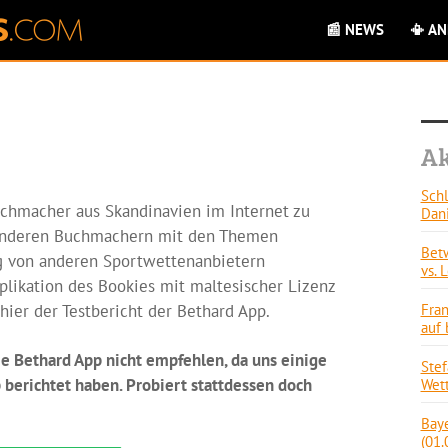
📰 NEWS
📳 A
Ak
Schl
uchmacher aus Skandinavien im Internet zu
Dan
n anderen Buchmachern mit den Themen
Bet
g von anderen Sportwettenanbietern
vs. 
plikation des Bookies mit maltesischer Lizenz
hier der Testbericht der Bethard App.
Fran
auf 
ie Bethard App nicht empfehlen, da uns einige
Stef
berichtet haben. Probiert stattdessen doch
Wett
Baye
(01.