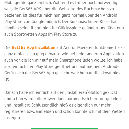
Mobilgeräte ganz einfach. Während es früher noch notwendig
war, die Bet365 APK über die Webseite des Buchmachers zu
beziehen, ist dies für mich nun ganz normal über den Android
Play Store von Google möglich. Der Suchmaschinen-Riese hat
nämlich seine Richtlinien für Glücksspiele geändert und lässt nun
auch Sportwetten Apps im Play Store zu.
Die
Bet365 App Installation
auf Android-Geräten funktioniert also
ganz einfach. Ich ging genauso wie bei jeder anderen Applikation
auch vor, die ich mir auf mein Smartphone laden wollte. Ich habe
also einfach den Play Store geöffnet und auf meinem Android-
Gerät nach der Bet365 App gesucht, welche natürlich kostenlos
ist.
Danach habe ich einfach auf den „Installieren“-Button geklickt
und schon wurde die Anwendung automatisch heruntergeladen
und installiert. Schlussendlich hieß es eigentlich nur mehr
registrieren bzw. anmelden und schon konnte ich mit dem Wetten
loslegen.