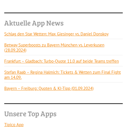
Aktuelle App News
Schlag den Star Wetten: Max Giesinger vs. Daniel Donskoy
Betway Superboosts zu Bayern München vs. Leverkusen
(28.09.2024)
Frankfurt – Gladbach: Turbo-Quote 11.0 auf beide Teams treffen
Stefan Raab – Regina Halmich: Tickets & Wetten zum Final Fight
am 14.09.
Bayern – Freiburg: Quoten & KI-Tipp (01.09.2024)
Unsere Top Apps
Tipico App