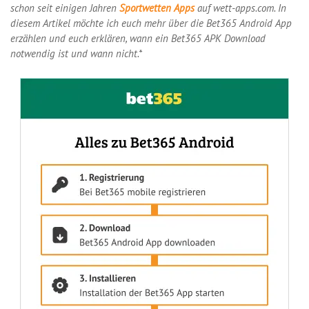
schon seit einigen Jahren
Sportwetten Apps
auf wett-apps.com. In
diesem Artikel möchte ich euch mehr über die Bet365 Android App
erzählen und euch erklären, wann ein Bet365 APK Download
notwendig ist und wann nicht.*