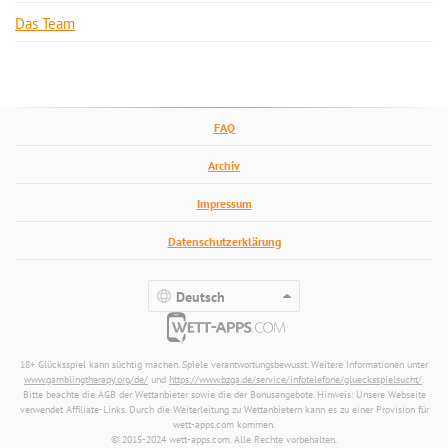
Das Team
FAQ
Archiv
Impressum
Datenschutzerklärung
Deutsch
18+ Glücksspiel kann süchtig machen. Spiele verantwortungsbewusst. Weitere Informationen unter
www.gamblingtherapy.org/de/
und
https://www.bzga.de/service/infotelefone/gluecksspielsucht/
.
Bitte beachte die AGB der Wettanbieter sowie die der Bonusangebote. Hinweis: Unsere Webseite
verwendet Affiliate-Links. Durch die Weiterleitung zu Wettanbietern kann es zu einer Provision für
wett-apps.com kommen.
© 2015-2024 wett-apps.com. Alle Rechte vorbehalten.