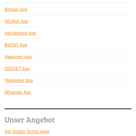
Betway App
NEObet App
Interwetten App
Bet365 App
Happybet App
ODDSET App
Mobilebet App
Winamax App
Unser Angebot
Die besten Tennis Apps