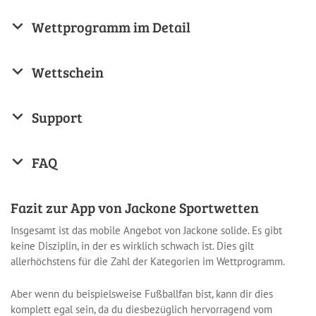
Wettprogramm im Detail
Wettschein
Support
FAQ
Fazit zur App von Jackone Sportwetten
Insgesamt ist das mobile Angebot von Jackone solide. Es gibt
keine Disziplin, in der es wirklich schwach ist. Dies gilt
allerhöchstens für die Zahl der Kategorien im Wettprogramm.
Aber wenn du beispielsweise Fußballfan bist, kann dir dies
komplett egal sein, da du diesbezüglich hervorragend vom